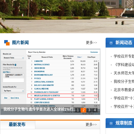
图片新闻
新闻动态
更多>>
学校召开专
《学科建设动
天水师范大
我校分子生物
北京市教委
学校召开“十
学校召开“十
我校分子生物与遗传学首次进入全球前1%行…
1
2
3
4
天水师范大学来校调研
北京市教委调研组来校考察
学校召开“十五五”规划编制研讨推进会
规章制度
最新发布
更多>>