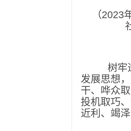
（202
树牢造
发展思想，
干、哗众取
投机取巧、
近利、竭泽