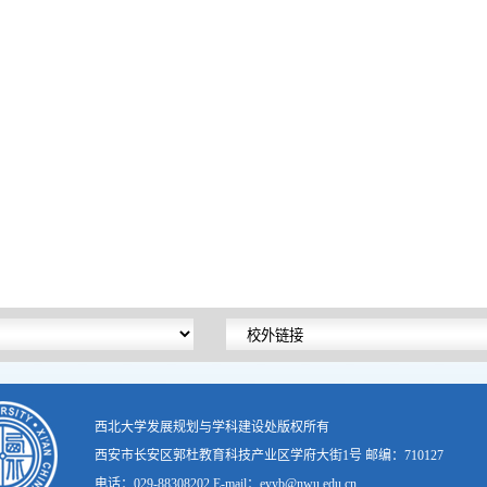
西北大学发展规划与学科建设处版权所有
西安市长安区郭杜教育科技产业区学府大街1号 邮编：710127
电话：029-88308202 E-mail：eyyb@nwu.edu.cn