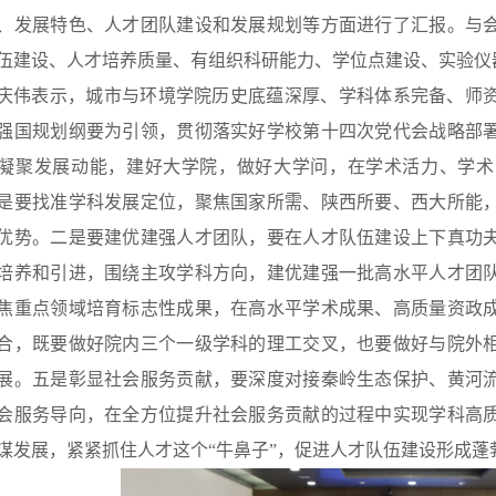
、发展特色、人才团队建设和发展规划等方面进行了汇报。与
伍建设、人才培养质量、有组织科研能力、学位点建设、实验仪
庆伟表示，城市与环境学院历史底蕴深厚、学科体系完备、师
强国规划纲要为引领，贯彻落实好学校第十四次党代会战略部
凝聚发展动能，建好大学院，做好大学问，在学术活力、学术
是要找准学科发展定位，聚焦国家所需、陕西所要、西大所能
优势。二是要建优建强人才团队，要在人才队伍建设上下真功
培养和引进，围绕主攻学科方向，建优建强一批高水平人才团
焦重点领域培育标志性成果，在高水平学术成果、高质量资政
合，既要做好院内三个一级学科的理工交叉，也要做好与院外
展。五是彰显社会服务贡献，要深度对接秦岭生态保护、黄河
会服务导向，在全方位提升社会服务贡献的过程中实现学科高
谋发展，紧紧抓住人才这个“牛鼻子”，促进人才队伍建设形成蓬