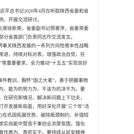
近平总书记2020年4月在听取陕西省委和省
例，开展交流研讨。
主席徐新荣，省委副书记邢善萍，省委常委
部分省直部门负责同志作交流发言。
明事关陕西发展的一系列方向性根本性战略
常进，持续对标对表，增强政治自觉，在
力”等重要要求，全力推动“十五五”实现良好
事件教训，胸怀
“国之大者”，善于把握事物
为、能为的努力为、不该为的决不为。要
，在研究新情况、解决新问题上下功夫，
打开发展新局面，用好深化开展“三个年”活
着力在巩固拓展优势、破除瓶颈制约、补强短
崇实尚能中营造干事创业浓厚氛围，强化
敢作善为、真抓实干。要持续从延安精神