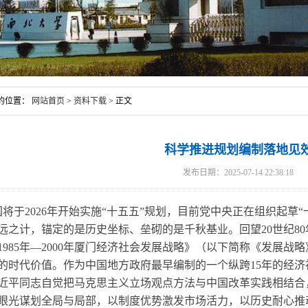
的位置：
网站首页
>
资料下载
> 正文
科学推进规划编制落地见
发布日期：2025-07-14 22:38:18
国将于2026年开始实施“十五五”规划，目前党中央正在组织起草
远之计，锚定的是历史坐标、垒砌的是千秋基业。回望20世纪8
1985年—2000年厦门经济社会发展战略》（以下简称《发展
的时代价值。作为中国地方政府最早编制的一个纵跨15年的经
近平同志自觉把马克思主义立场观点方法与中国改革实践相结合
眼光谋划全局与局部，以制度优势激发市场活力，以历史耐心推