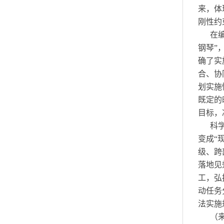
来，体
刚性约
在
钢琴”
确了实
合、协
划实施
既定的
目标，
科
变成“
级、跨
落地见
工，弘
动任务
法实施
（