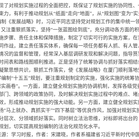
现了对规划实施过程的全面把控，既保证了规划实施的协同性、
束力，有利于推动规划从“纸面”走向“地面”，从“规划图”变为“实
编制《发展战略》时，习近平同志坚持党对规划工作的集中统一领
，又注重狠抓落实，坚持“一张蓝图绘到底”，充分调动各方面的
施步骤、责任主体和保障措施，制定了切实可行的实施方案，在
同作战，建立责任落实体系，确保每一项任务都有人抓、有人管
情况的监督和管理，经常深入基层调研发现和解决问题，指导筼
时间表和路线图顺利推进。正是坚持了统筹协调与抓好落实相结
凝聚思想共识，狠抓工作落实，使《发展战略》在厦门顺利落地
学编制“十五五”规划，要注重规划制定的实施，强化实施的统筹协
现实画卷”。一方面，建立健全规划实施的协调机制，发挥各级党
部门、跨领域的政策协同，及时解决规划实施过程中的难点、堵
效，形成推动规划实施的强大动能。另一方面，建立健全规划实
扬“马上就办、真抓实干”“四下基层”等优良作风，加强对规划
分层次、分领域抓好落实。同时树立法治思维，对标即将出台的
规划，切实提高规划编制的法治化规范化水平。
来源：学习时报
，作者：宋建晓，作者系福建省习近平新时代中