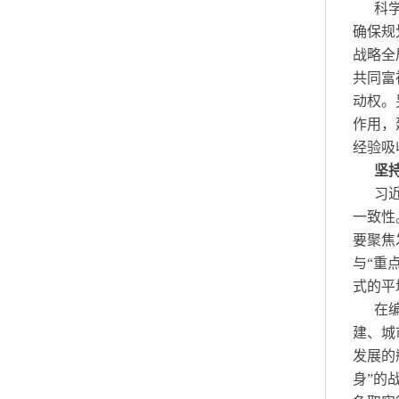
科
确保规
战略全
共同富
动权。
作用，
经验吸
坚
习
一致性
要聚焦
与“重
式的平
在
建、城
发展的
身”的