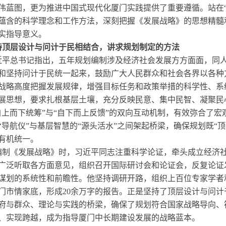
伟蓝图，更为推进中国式现代化厦门实践提供了重要遵循。站在
蕴含的科学理念和工作方法，深刻把握《发展战略》的思想精髓
实指导意义。
持顶层设计与问计于民相结合，讲求规划制定的方法
近平总书记指出，五年规划编制涉及经济社会发展方方面面，同
和坚持问计于民统一起来，鼓励广大人民群众和社会各界以各种
战略高度把握发展规律，增强目标任务和政策举措的科学性、系
展思想，要求扎根基层土壤，充分反映民意、集中民智、凝聚民
自上而下统筹”与“自下而上反馈”的双向互动机制，有效弥合了
“导航仪”与基层智慧的“源头活水”之间架起桥梁，确保规划既“顶
有机统一。
编制《发展战略》时，习近平同志注重科学论证，牵头成立经济
广泛听取各方面意见，组织召开国际研讨会和论证会，反复论证
谋划的系统性和前瞻性。他坚持调研开路，组织上百位专家学者
门市情家底，形成20余万字的报告。正是坚持了顶层设计与问
府与群众、理论与实践的桥梁，确保了规划符合国家战略导向、
、实现跨越，成为指导厦门中长期建设发展的战略蓝本。