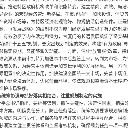
面，推进特区政府机构改革和职能转变，建立精简、高效、廉洁
导企业”的宏观经济管理新格局。在市场层面，加快投资、信贷
产资料市场等，为特区经济宏观管好、微观搞活创造条件。正是
念，《发展战略》的编制不仅为厦门经济发展提供了有力的制度
，有效激发了内在活力和潜力，为厦门的长远发展奠定了坚实基
学编制“十五五”规划，要突出规划制定的效果，构建“有为政府”
够稳定预期，又能够激发动能。一方面，深化“放管服”改革，
政资源从事前审批转到加强事中事后监管上来，转到为市场、为
政商关系，为经营主体创造更加宽松便利的发展环境。另一方面
源配置中的决定性作用，加快建设全国统一大市场，完善市场准
着力健全法治体系、优化营商环境，依法规范和整治资本无序扩
维护市场秩序。
持统筹协调与抓好落实相结合，注重规划制定的实施
近平总书记指出，要统筹谋划，抓住关键性、决定性因素，把握
体方案，明确责任分工，防止任务落空。统筹协调要求规划编制
领域的沟通与协作，确保各项举措在实施过程中相互配合、相得
必须建立健全责任体系和监督考核机制，确保规划任务一项一项