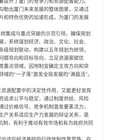
著提升了厦门的竞争力和资源配置能力。
勾勒出厦门未来发展的整体图景，又通过
升和特色优势的加速形成，为厦门的发展
系统集成与重点突破的示范引领，确保规划
展，系统谋划经济、政治、文化、社会、
多级规划联动，构建以五年规划为统领，
问题导向和目标导向，立足资源禀赋优
等重点领域，因地制宜确定主攻方向和突
域的“一子落”激发全局发展的“满盘活”。
在资源配置中的决定性作用，又能更好发挥
府追求公平与稳定，通过制度供给、风险
通过价格信号、竞争机制激发要素活力，
生产关系适应生产力发展的辩证关系，是
动机制，有利于推动有效市场和有为政府共同
提出适应经济基础的行政体制改革思路。在