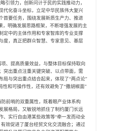
战略引领力，创新问计于民的实践推动力，
现代化奋斗坐标，立足中华民族伟大复兴
个首要任务，围绕发展新质生产力、推进
成果，明确发展思路框架，不断增强发展的主
制定中的主体作用和专家智库的专业支撑
与度，真正把群众智慧、专家意见、基层
弱项、提高质量效益，与整体目标保持取向
；突出重点注重关键突破、以点带面，需
布局与突出重点结合起来，体现了“两点论”
局性和可操作性，还有效避免了“撒胡椒面”
。
海防前哨的双重属性，既着眼产业体系构
发展格局，又敏锐地抓住了制约厦门长远
作、实行自由港某些政策等“牵一发而动全
，有效促进了厦台经贸文化交流融合；通过