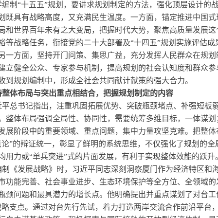
学编制“十五五”规划，要讲求规划制定的方法，强化顶层设计的
划既具有战略高度，又充满民生温度。一方面，锚定推进中国式
局和世界百年未有之大变局，把握时代大势，聚焦高质量发展这
裕等战略任务，衔接党的二十大部署及“十四五”规划实施评估
另一方面，坚持开门问策、集思广益，充分发挥人民群众在规划
建立健全公众、专家参与机制，提高规划的社会认知度和群众参
收到规划编制中，形成全社会共同献计献策的强大合力。
持整体布局与突出重点相结合，把握规划制定的内容
近平总书记指出，注重巩固拓展优势、突破瓶颈堵点、补强短板
。整体布局强调全局性、协同性，需要统筹多维目标，一体谋划
发展阶段中的重要领域、重点问题，集中力量攻坚克难。把整体
点论”的辩证统一，彰显了鲜明的系统思维，不仅强化了规划的全
均用力或“单兵突进”式的片面发展，有利于实现整体效能的跃升
编制《发展战略》时，习近平同志深刻洞察厦门作为经济特区和
市功能完善、社会事业进步、生态环境保护等全方位、全领域的
瓶颈问题和最具潜力的增长点。他明确提出并重点谋划了对台工
战略支点。通过对台先行先试，着力打造两岸交流合作前沿平台