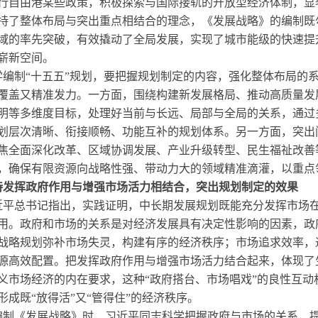
行自由港某些政策，积极探索与国际接轨的开放型经济体制，显
持了整体布局与突出重点相结合的理念，《发展战略》的编制既
域的率先突破，有效撬动了全局发展，实现了城市能级的快速提
崭新空间。
学编制“十五五”规划，要把握规划制定的内容，强化整体布局的
覆盖又精准发力。一方面，围绕构建新发展格局、推动高质量发
明等多维度目标，处理好当前与长远、局部与全局的关系，通过
划层次清晰、衔接顺畅、功能互补的规划体系。另一方面，突出
焦全面深化改革、区域协调发展、产业升级转型、民生福祉改善
，确保有限资源向战略性强、带动力大的领域精准滴灌，以重点领
持发挥政府作用与增强市场活力相结合，突出规划制定的效果
近平总书记指出，实践证明，中长期发展规划既能充分发挥市场
用。政府和市场的关系是对经济发展具有决定性影响的因素，政
战略规划弥补市场失灵，构建有序的经济秩序；市场追求效率，
源高效配置。把发挥政府作用与增强市场活力结合起来，体现了
义市场经济的内在要求，这种“政府搭台、市场唱戏”的良性互
形成既“放得活”又“管得住”的经济秩序。
编制《发展战略》时，习近平同志科学把握政府与市场的关系，