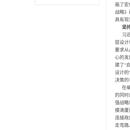
画了宏
战略》
具有现
坚
习
层设计
要求从
心的发
建了“
设计的
决策的
在
的同时
强战略
摸清厦
连接政
走弯路