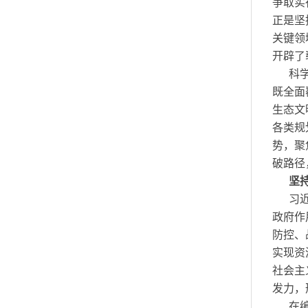
争取实
正是坚
关键领
开辟了
科
既全面
生态文
各类规
势，聚
破路径
坚
习
政府作
防控、
实现资
社会主
发力，
在