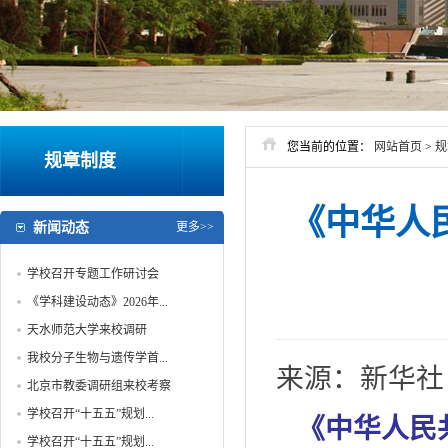
您当前的位置：
网站首页
>
规
规章制度
《中华人
新闻动态
更多>>
学校召开专题工作研讨会
《学科建设动态》2026年...
天水师范大学来校调研
我校分子生物与遗传学首...
来源：新华社
北京市教委调研组来校考察
学校召开“十五五”规划...
《中华人民
学校召开“十五五”规划...