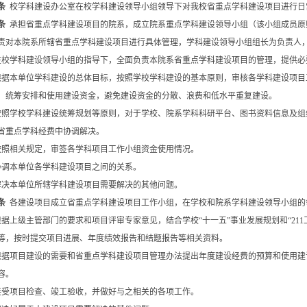
条
校学科建设办公室在校学科建设领导小组领导下对我校省重点学科建设项目进行日
条
承担省重点学科建设项目的院系，成立院系重点学科建设领导小组（该小组成员原则上
责对本院系所辖省重点学科建设项目进行具体管理，学科建设领导小组组长为负责人
在校学科建设领导小组的指导下，全面负责本院系省重点学科建设项目的管理，提供必
根据本单位学科建设的总体目标，按照学校学科建设的基本原则，审核各学科建设项目
，统筹安排和使用建设资金，避免建设资金的分散、浪费和低水平重复建设。
按照学校学科建设统筹规划等原则，对于学校、院系学科科研平台、图书资料信息及组
省重点学科经费中协调解决。
按照相关规定，审签各学科项目工作小组资金使用情况。
协调本单位各学科建设项目之间的关系。
解决本单位所辖学科建设项目需要解决的其他问题。
条
各建设项目成立省重点学科建设项目工作小组，在学校和院系学科建设领导小组的
根据上级主管部门的要求和项目评审专家意见，结合学校“十一五”事业发展规划和“21
等，按时提交项目进展、年度绩效报告和结题报告等相关资料。
根据项目建设的需要和省重点学科建设项目管理办法提出年度建设经费的预算和使用建
容。
接受项目检查、竣工验收，并做好与之相关的各项工作。