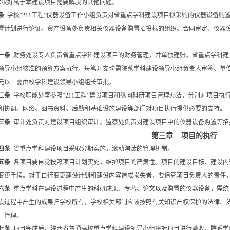
解决好属于本建设项目需要解决的其他问题。
条
学校“211工程”仪器设备工作小组负责对省重点学科建设项目拟采购的仪器设备购置
置计划进行论证。资产设备处负责相关仪器设备购置招投标的组织、合同审定、仪器
一条
财务处设专人负责省重点学科建设项目的财务管理，并单独建账。省重点学科建
领导小组核准的预算方案执行。每笔开支均需院系学科建设领导小组负责人审签、单
万元以上需由校学科建设领导小组组长审批。
二条
学校职能处室参照“211工程”建设项目和纵向科研项目管理办法，分别对项目执
和协调。网络、图书资料、后勤和基础设施建设等部门对项目执行提供必要的支持。
三条
审计处负责对建设项目组织审计。监察处负责对建设项目中的仪器设备购置等招
第三章 项目的执行
四条
省重点学科建设项目采取分期实施，滚动淘汰的管理机制。
五条
各项目要自觉按照项目计划实施，维护项目的严肃性。项目的建设目标、建设内
变更手续。对于自行变更建设计划和建设内容造成损失者，要追究项目负责人的责任
六条
重点学科在建设过程中产生的科研成果、专著、论文以及购置的仪器设备，需统
设过程中产生的成果归学校所有，学校相关部门应该按照有关知识产权保护的法律、
一管理。
七
条
项目完成后，陕西省普通高校重点学科建设领导小组将对项目进行验收。院系学