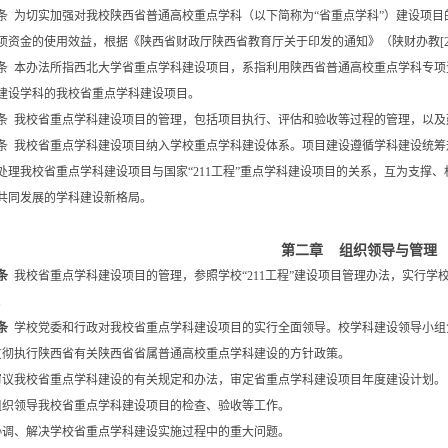
条 为切实加强对我校陕西省普通高校重点学科（以下简称为“省重点学科”）建设项
项资金的使用效益，根据《陕西省财政厅陕西省教育厅关于印发的通知》（陕财办教[20
条 本办法所指西北大学省重点学科建设项目，系指利用陕西省普通高校重点学科专项
建设学科的我校省重点学科建设项目。
条 我校省重点学科建设项目的管理，包括项目执行、评估和验收等过程的管理，以及
条 我校省重点学科建设项目纳入学校重点学科建设体系。项目建设遵循学科建设统筹
处理我校省重点学科建设项目与国家“211工程”重点学科建设项目的关系，互为支撑
共同发展的学科建设新格局。
第二章 组织领导与管理
条
我校省重点学科建设项目的管理，参照学校“211工程”建设项目管理办法，实行学
。
条
学校党委和行政对我校省重点学科建设项目的实行全面领导。校学科建设领导小组
贯彻执行陕西省有关陕西省省属普通高校重点学科建设的方针政策。
审议我校省重点学科建设的有关规定和办法，审定省重点学科建设项目年度建设计划。
组织领导我校省重点学科建设项目的检查、验收等工作。
协调、解决学校省重点学科建设实施过程中的重大问题。