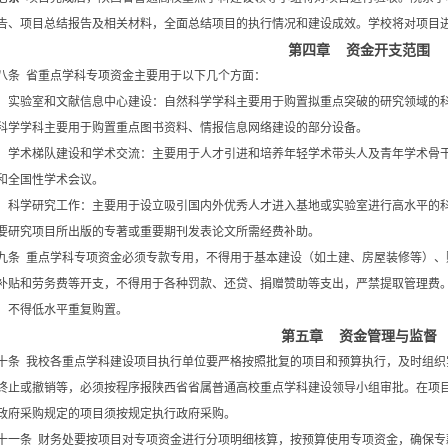
告、项目总结报告及相关材料，全面总结项目的执行情况和建设成效。学校将对项目
第四章 资金开支范围
八条 省重点学科专项资金主要用于以下几个方面：
）实验室和文献信息中心建设：自然科学学科主要用于购置拟重点突破的研究领域的
科学学科主要用于购置重点图书资料、情报信息网络建设的部分设备。
）学术梯队建设和学术交流：主要用于人才引进和培养年轻学术带头人及青年学术骨
和全国性学术会议。
）科学研究工作：主要用于设立吸引国内外优秀人才进入基地或实验室进行高水平的
要研究项目所出版的专著或重要期刊发表论文所需经费补助。
九条 重点学科专项资金必须专款专用，不得用于基本建设（如土建、房屋装修等）、
补贴和劳务费等开支，不得用于各种罚款、还贷、捐赠赞助等支出，严禁提取管理费
，不得低水平重复购置。
第五章 资金管理与监督
十条 我校各重点学科建设项目执行单位要严格按照批复的项目和预算执行，及时组织
终止或撤销等，必须按程序报陕西省省属普通高校重点学科建设领导小组审批。在项
政府采购规定的项目须按规定执行政府采购。
十一条 财务处要按项目对专项资金进行分项明细核算，按预算使用专项资金，确保专