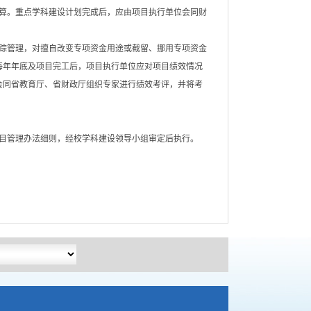
算。重点学科建设计划完成后，应由项目执行单位会同财
踪管理，对擅自改变专项资金用途或截留、挪用专项资金
每年年底及项目完工后，项目执行单位应对项目绩效情况
会同省教育厅、省财政厅组织专家进行绩效考评，并将考
目管理办法细则，经校学科建设领导小组审定后执行。