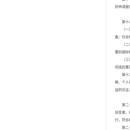
的申请报
第十
（一
备；社会
（二
要的国际
（三
完成的重
第十
察、个人
益的论证
第二
目变更、
行，符合
第二