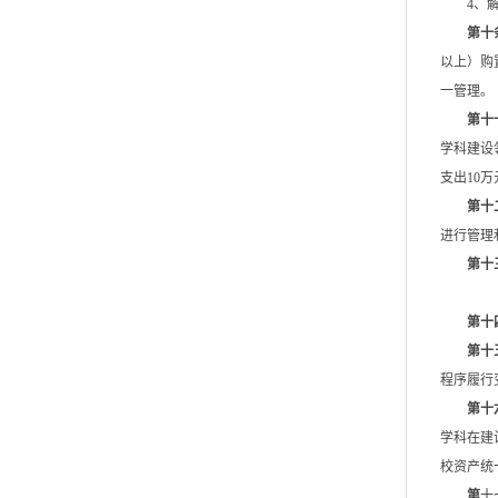
4、
第十
以上）购
一管理。
第十
学科建设
支出10
第十
进行管理
第十
第
十
第十
程序履行
第十
学科在建
校资产统
第
十