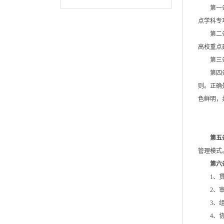
第一
点学科专
第二
高校重点
第三
第四
则。正确
色鲜明，
第五
管理模式
第六
1、
2、
3、
4、