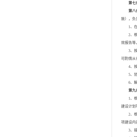
第七
第八
致），负
1、
2、
效报告等
3、
可酌情从
4、
5、
6、
第九
1、
建设计划
2、
项建设内
3、