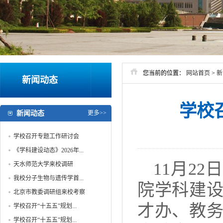
您当前的位置：
网站首页
>
新
新闻动态
学校
新闻动态
更多>>
学校召开专题工作研讨会
《学科建设动态》2026年...
11月2
天水师范大学来校调研
我校分子生物与遗传学首...
院学科建
北京市教委调研组来校考察
才办、教
学校召开“十五五”规划...
学校召开“十五五”规划...